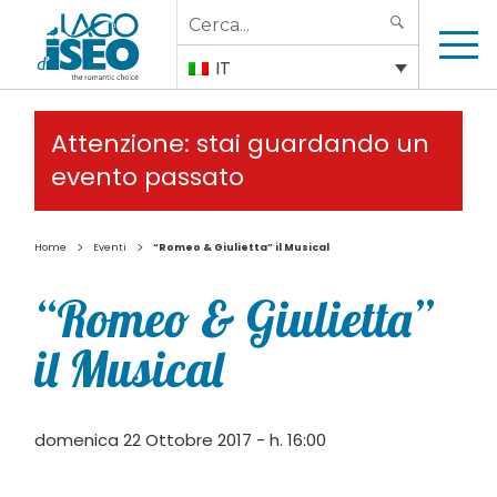
Search
SEARCH
for:
IT
Attenzione: stai guardando un
evento passato
>
>
Home
Eventi
“Romeo & Giulietta” il Musical
“Romeo & Giulietta”
il Musical
domenica 22 Ottobre 2017 - h. 16:00