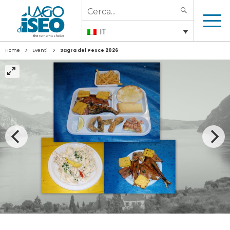
Search
SEARCH
for:
IT
>
>
Home
Eventi
Sagra del Pesce 2026