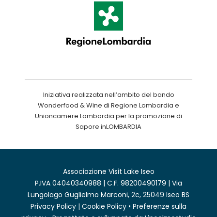
Iniziativa realizzata nell’ambito del bando
Wonderfood & Wine di Regione Lombardia e
Unioncamere Lombardia per la promozione di
Sapore inLOMBARDIA
Associazione Visit Lake Iseo
P.IVA 04040340988 | C.F. 98200490179 | Via
Lungolago Guglielmo Marconi, 2c, 25049 Iseo BS
Privacy Policy
|
Cookie Policy
•
Preferenze sulla