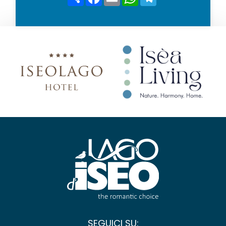
*
SEGUICI SU: