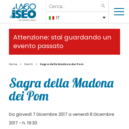
Search
SEARCH
for:
IT
Attenzione: stai guardando un
evento passato
>
>
Home
Eventi
Sagra della Madona dei Pom
Sagra della Madona
dei Pom
Da giovedì 7 Dicembre 2017 a venerdì 8 Dicembre
2017 - h. 19:30