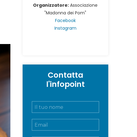
Organizzatore:
Associazione
"Madonna dei Pom"
Facebook
Instagram
Contatta
l'infopoint
N
o
m
E
e
m
e
a
c