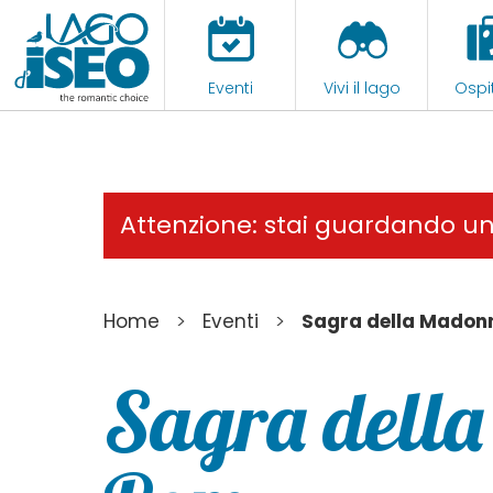
Eventi
Vivi il lago
Ospit
Attenzione: stai guardando u
>
>
Home
Eventi
Sagra della Madon
Sagra dell