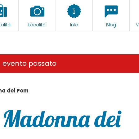
alità
Località
Info
Blog
V
n evento passato
na dei Pom
a Madonna dei