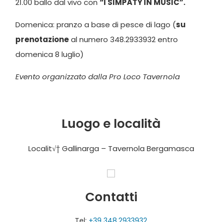
21.00 ballo dal vivo con
“I SIMPATY IN MUSIC”.
Domenica: pranzo a base di pesce di lago (
su
prenotazione
al numero 348.2933932 entro
domenica 8 luglio)
Evento organizzato dalla Pro Loco Tavernola
Luogo e località
Localit√† Gallinarga – Tavernola Bergamasca
Contatti
Tel:
+39 348.2933932