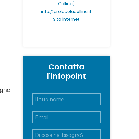
Collina)
info@prolocolacollina.it
Sito internet
Contatta
l'infopoint
egna
N
o
m
E
e
m
e
a
c
M
i
o
e
l