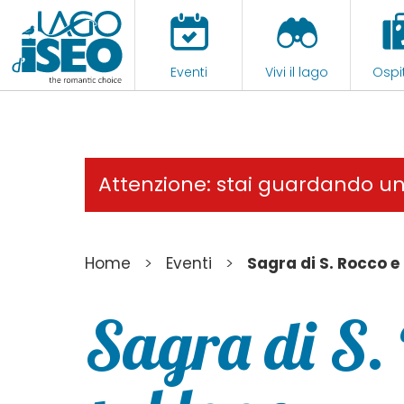
Eventi
Vivi il lago
Ospit
Attenzione: stai guardando u
>
>
Home
Eventi
Sagra di S. Rocco e 
Sagra di S.