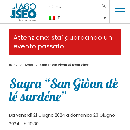
Search
SEARCH
for:
IT
Attenzione: stai guardando un
evento passato
>
>
Home
Eventi
Sagra “San Giòan dè lé sardéne”
Sagra “San Giòan dè
lé sardéne”
Da venerdì 21 Giugno 2024 a domenica 23 Giugno
2024 - h. 19:30