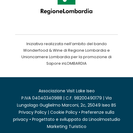
Iniziativa realizzata nell’ambito del bando
Wonderfood & Wine di Regione Lombardia e
Unioncamere Lombardia per la promozione di
Sapore inLOMBARDIA
Associazione Visit Lake Iseo
P.IVA 04040340988 | C.F. 98200490179 | Via
Lungolago Guglielmo Marconi, 2c, 25049 Iseo BS
Privacy Policy
|
Cookie Policy
•
Preferenze sulla
privacy
• Progettato e sviluppato da
Linoolmostudio
Marketing Turistico