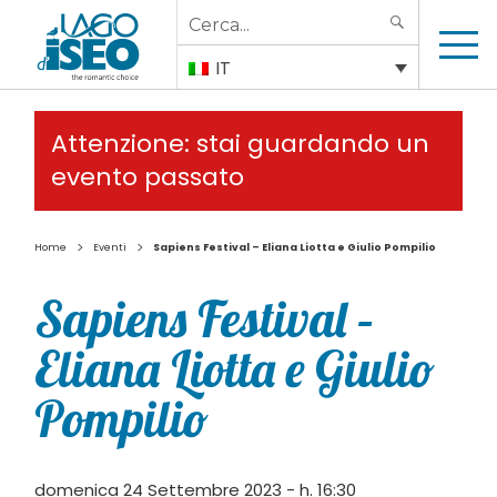
Search
SEARCH
for:
IT
Attenzione: stai guardando un
evento passato
>
>
Home
Eventi
Sapiens Festival – Eliana Liotta e Giulio Pompilio
Sapiens Festival –
Eliana Liotta e Giulio
Pompilio
domenica 24 Settembre 2023 - h. 16:30