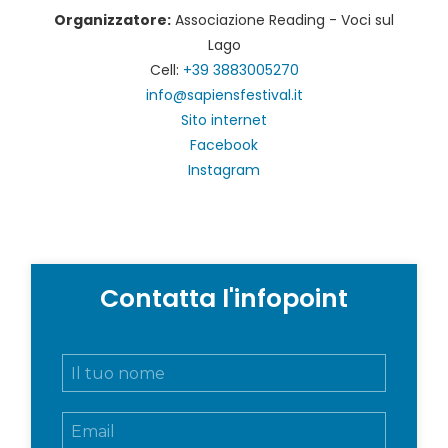
Organizzatore:
Associazione Reading - Voci sul
Lago
Cell:
+39 3883005270
info@sapiensfestival.it
Sito internet
Facebook
Instagram
Contatta l'infopoint
N
o
m
E
e
m
e