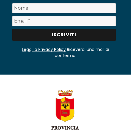
Leggi la Privacy Policy
Riceverai una mail di
conferma.