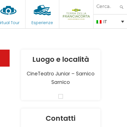
Search
for:
IT
irtual Tour
Esperienze
Luogo e località
CineTeatro Junior – Sarnico
Sarnico
Contatti