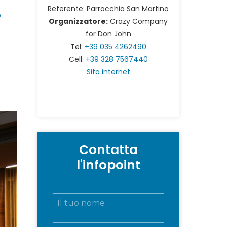
…
Referente: Parrocchia San Martino
Organizzatore:
Crazy Company
for Don John
Tel:
+39 035 4262490
Cell:
+39 328 7567440
Sito internet
Contatta
l'infopoint
N
o
m
E