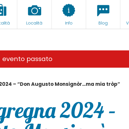
alità
Località
Info
Blog
V
n evento passato
 2024 – “Don Augusto Monsignòr…ma mia tròp”
gregna 2024 –