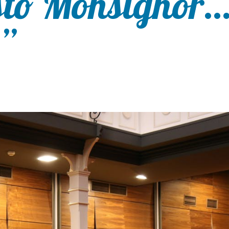
to Monsignòr
”