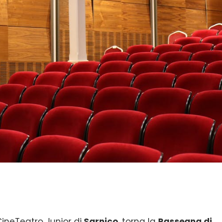
 CineTeatro Junior di
Sarnico
, torna la
Rassegna di