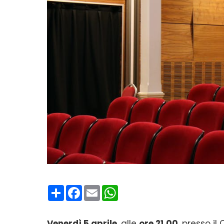
Condividi
Facebook
Email
WhatsApp
Venerdì 5 aprile
, alle
ore 21.00
, presso il