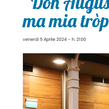
“Don Augus
ma mia tròp
venerdì 5 Aprile 2024 - h. 21:00