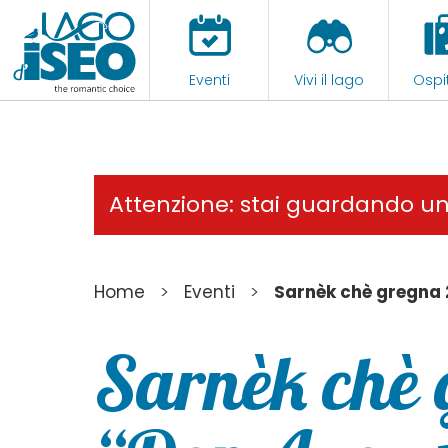
Eventi
Vivi il lago
Ospit
Attenzione: stai guardando u
>
>
Home
Eventi
Sarnèk chè gregna
Sarnèk chè 