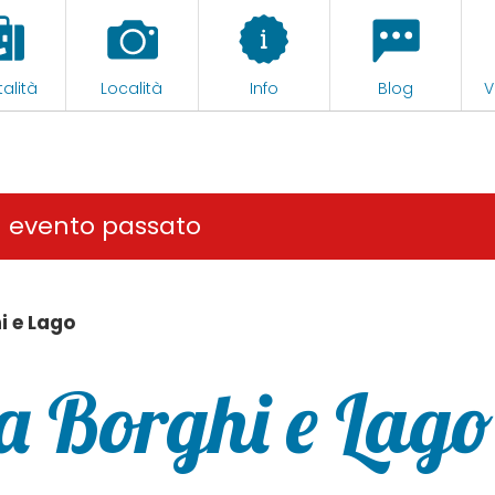
alità
Località
Info
Blog
V
n evento passato
i e Lago
ra Borghi e Lago