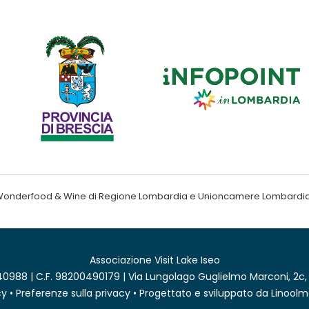
ndo Wonderfood & Wine di Regione Lombardia e Unioncamere Lombardi
Associazione Visit Lake Iseo
0988 | C.F. 98200490179 | Via Lungolago Guglielmo Marconi, 2c,
cy
•
Preferenze sulla privacy
• Progettato e sviluppato da
Linoolm