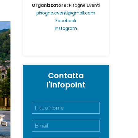
Organizzatore:
Pisogne Eventi
pisogne.eventi@gmail.com
Facebook
Instagram
Contatta
l'infopoint
N
o
m
E
e
m
e
a
c