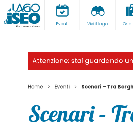
Eventi
Vivi il lago
Ospit
Attenzione: stai guardando u
>
>
Home
Eventi
Scenari – Tra Borgh
Scenari – T