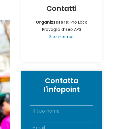
Contatti
Organizzatore:
Pro Loco
Provaglio d’Iseo APS
Sito internet
Contatta
l'infopoint
N
o
m
E
e