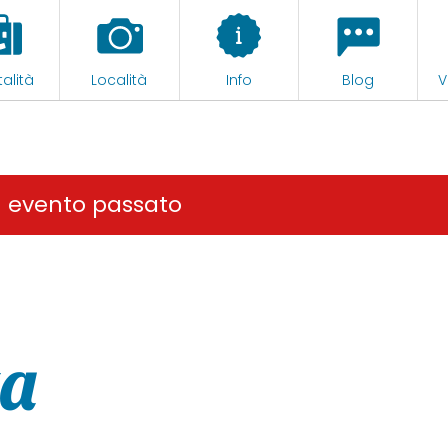
alità
Località
Info
Blog
V
n evento passato
za