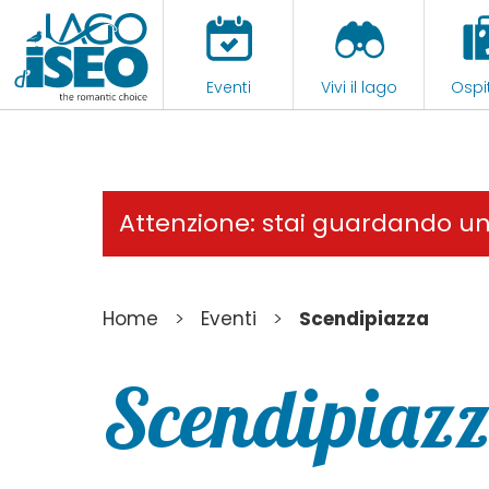
Eventi
Vivi il lago
Ospit
Attenzione: stai guardando u
>
>
Home
Eventi
Scendipiazza
Scendipiaz