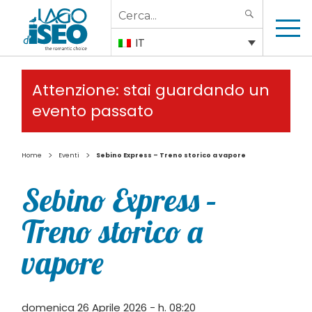
Search
SEARCH
for:
IT
Attenzione: stai guardando un
evento passato
>
>
Home
Eventi
Sebino Express – Treno storico a vapore
Sebino Express –
Treno storico a
vapore
domenica 26 Aprile 2026 - h. 08:20