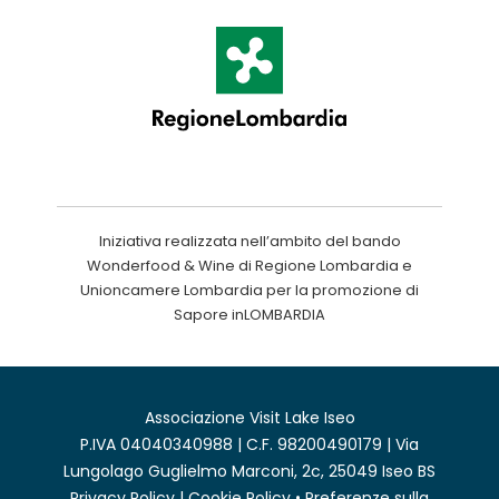
Iniziativa realizzata nell’ambito del bando
Wonderfood & Wine di Regione Lombardia e
Unioncamere Lombardia per la promozione di
Sapore inLOMBARDIA
Associazione Visit Lake Iseo
P.IVA 04040340988 | C.F. 98200490179 | Via
Lungolago Guglielmo Marconi, 2c, 25049 Iseo BS
Privacy Policy
|
Cookie Policy
•
Preferenze sulla