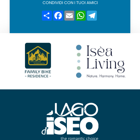
i
CONDIVIDI CON I TUOI AMICI
c
y
Condividi
Facebook
Email
WhatsApp
Telegram
*