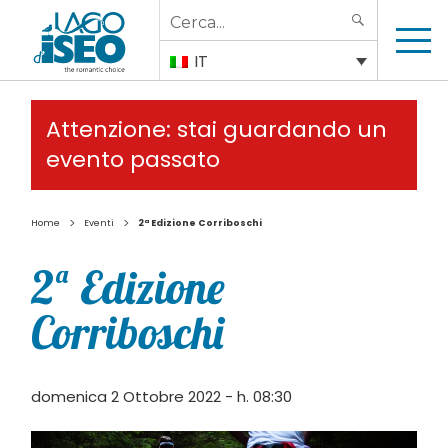
Search
SEARCH
for:
IT
Attenzione: stai guardando un
evento passato
>
>
Home
Eventi
2ª Edizione Corriboschi
2ª Edizione
Corriboschi
domenica 2 Ottobre 2022 - h. 08:30