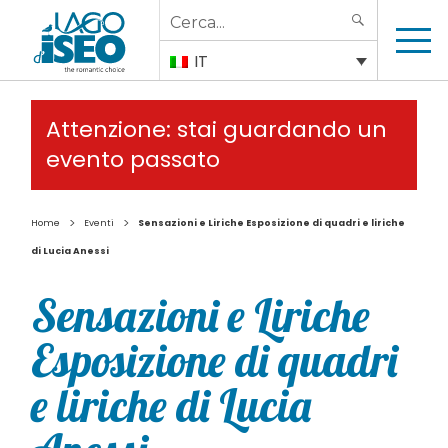
Search
SEARCH
for:
IT
Attenzione: stai guardando un
evento passato
>
>
Home
Eventi
Sensazioni e Liriche Esposizione di quadri e liriche
di Lucia Anessi
Sensazioni e Liriche
Esposizione di quadri
e liriche di Lucia