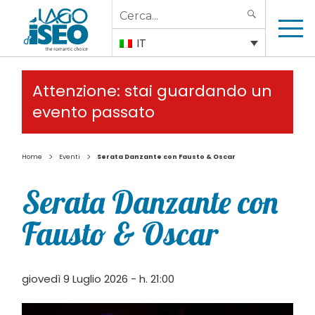
Search
SEARCH
for:
IT
Attenzione: stai guardando un
evento passato
>
>
Home
Eventi
Serata Danzante con Fausto & Oscar
Serata Danzante con
Fausto & Oscar
giovedì 9 Luglio 2026 - h. 21:00