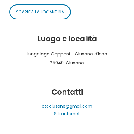
SCARICA LA LOCANDINA
Luogo e località
Lungolago Capponi - Clusane d'Iseo
25049, Clusane
Contatti
otcclusane@gmail.com
Sito internet