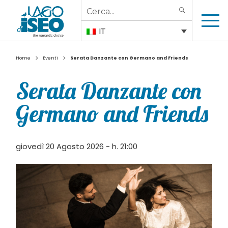
Search
SEARCH
for:
IT
>
>
Home
Eventi
Serata Danzante con Germano and Friends
Serata Danzante con
Germano and Friends
giovedì 20 Agosto 2026 - h. 21:00