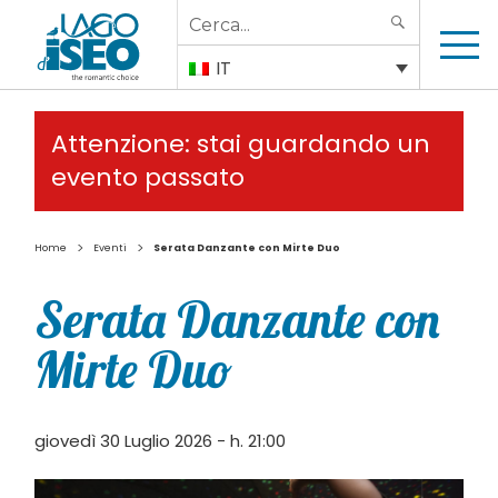
Search
SEARCH
for:
IT
Attenzione: stai guardando un
evento passato
>
>
Home
Eventi
Serata Danzante con Mirte Duo
Serata Danzante con
Mirte Duo
giovedì 30 Luglio 2026 - h. 21:00