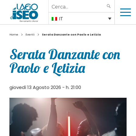
Search
SEARCH
for:
IT
>
>
Home
Eventi
Serata Danzante con Paolo e Letizia
Serata Danzante con
Paolo e Letizia
giovedì 13 Agosto 2026 - h. 21:00