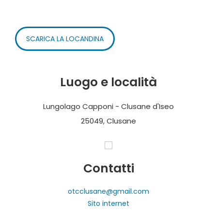
SCARICA LA LOCANDINA
Luogo e località
Lungolago Capponi - Clusane d'Iseo
25049, Clusane
Contatti
otcclusane@gmail.com
Sito internet