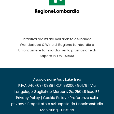
Iniziativa realizzata nell’ambito del bando
Wonderfood & Wine di Regione Lombardia e
Unioncamere Lombardia per la promozione di
Sapore inLOMBARDIA
Associazione Visit Lake Iseo
P.IVA 04040340988 | C.F. 98200490179 | Via
Lungolago Guglielmo Marconi, 2c, 25049 Iseo BS
Privacy Policy
|
Cookie Policy
•
Preferenze sulla
privacy
• Progettato e sviluppato da
Linoolmostudio
Marketing Turistico