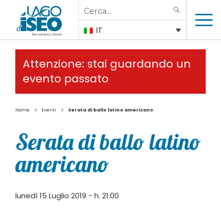
Search
SEARCH
for:
IT
Attenzione: stai guardando un
evento passato
>
>
Home
Eventi
Serata di ballo latino americano
Serata di ballo latino
americano
lunedì 15 Luglio 2019 - h. 21:00