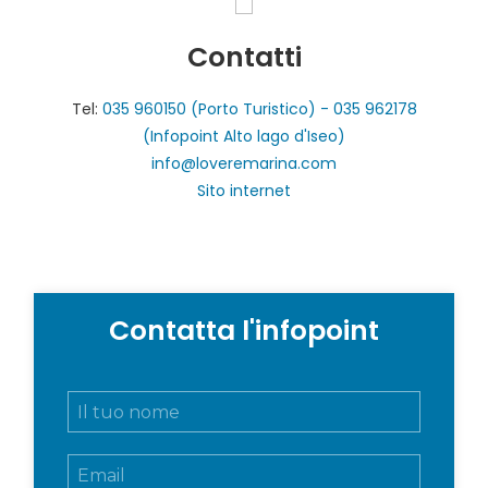
Contatti
Tel:
035 960150 (Porto Turistico) - 035 962178
(Infopoint Alto lago d'Iseo)
info@loveremarina.com
Sito internet
Contatta l'infopoint
N
o
m
E
e
m
e