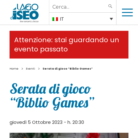
Search
SEARCH
for:
IT
Attenzione: stai guardando un
evento passato
>
>
Home
Eventi
Serata di gioco “Biblio Games”
Serata di gioco
“Biblio Games”
giovedì 5 Ottobre 2023 - h. 20:30