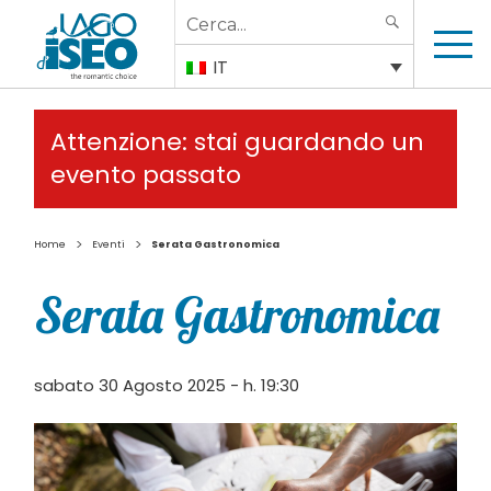
Search
SEARCH
for:
IT
Attenzione: stai guardando un
evento passato
>
>
Home
Eventi
Serata Gastronomica
Serata Gastronomica
sabato 30 Agosto 2025 - h. 19:30