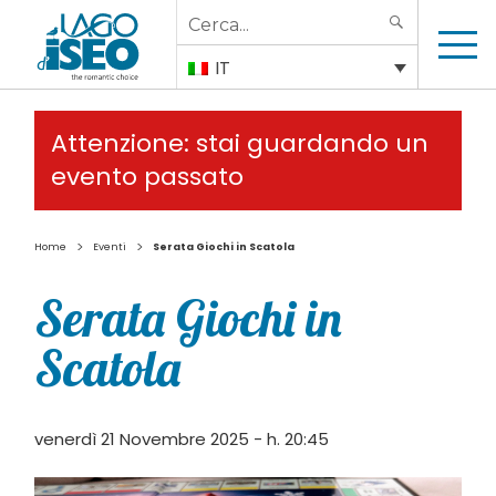
Search
SEARCH
for:
IT
Attenzione: stai guardando un
evento passato
>
>
Home
Eventi
Serata Giochi in Scatola
Serata Giochi in
Scatola
venerdì 21 Novembre 2025 - h. 20:45