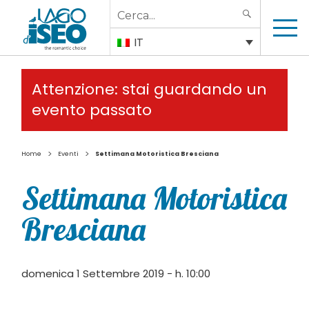
Search
SEARCH
for:
IT
Attenzione: stai guardando un
evento passato
>
>
Home
Eventi
Settimana Motoristica Bresciana
Settimana Motoristica
Bresciana
domenica 1 Settembre 2019 - h. 10:00