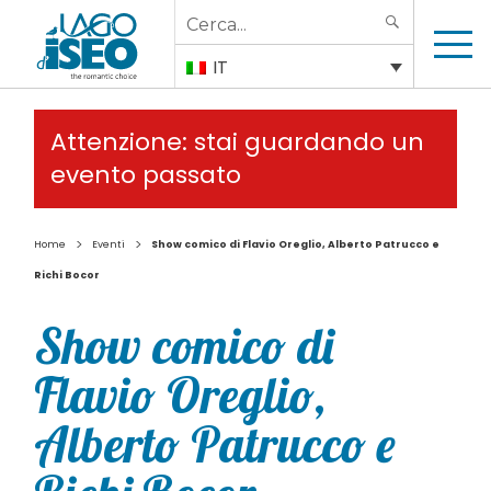
Search
SEARCH
for:
IT
Attenzione: stai guardando un
evento passato
>
>
Home
Eventi
Show comico di Flavio Oreglio, Alberto Patrucco e
Richi Bocor
Show comico di
Flavio Oreglio,
Alberto Patrucco e