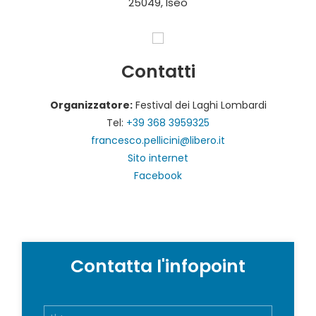
25049, Iseo
Contatti
Organizzatore:
Festival dei Laghi Lombardi
Tel:
+39 368 3959325
francesco.pellicini@libero.it
Sito internet
Facebook
Contatta l'infopoint
N