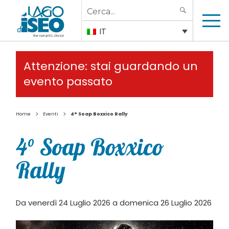
Search
SEARCH
for:
IT
Attenzione: stai guardando un
evento passato
>
>
Home
Eventi
4° Soap Boxxico Rally
4° Soap Boxxico
Rally
Da venerdì 24 Luglio 2026 a domenica 26 Luglio 2026