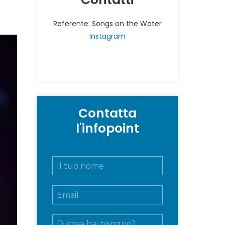
Referente: Songs on the Water
Instagram
Contatta
l'infopoint
N
o
m
E
e
m
e
a
c
M
i
o