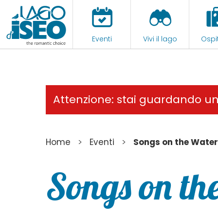
Eventi
Vivi il lago
Ospit
Attenzione: stai guardando u
>
>
Home
Eventi
Songs on the Water
Songs on th