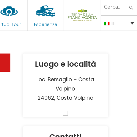
Search
for:
IT
irtual Tour
Esperienze
Luogo e località
Loc. Bersaglio – Costa
Volpino
24062, Costa Volpino
Contatti