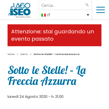
Search
SEARCH
for:
IT
Attenzione: stai guardando un
evento passato
>
>
Home
Eventi
Sotto le Stelle! – La Freccia Azzurra
Sotto le Stelle! – La
Freccia Azzurra
lunedì 24 Agosto 2020 - h. 21:00