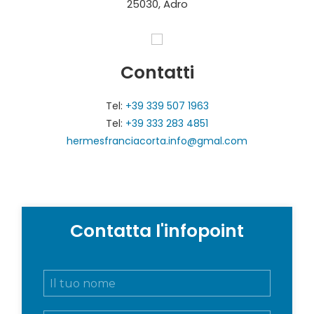
25030, Adro
Contatti
Tel:
+39 339 507 1963
Tel:
+39 333 283 4851
hermesfranciacorta.info@gmal.com
Contatta l'infopoint
N
o
m