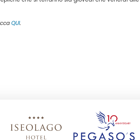
licca
QUI
.