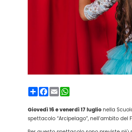
Condividi
Facebook
Email
WhatsApp
Giovedì 16 e venerdì 17 luglio
nella Scuol
spettacolo “Arcipelago”, nell’ambito del F
Per questo spettacolo sono previste più r