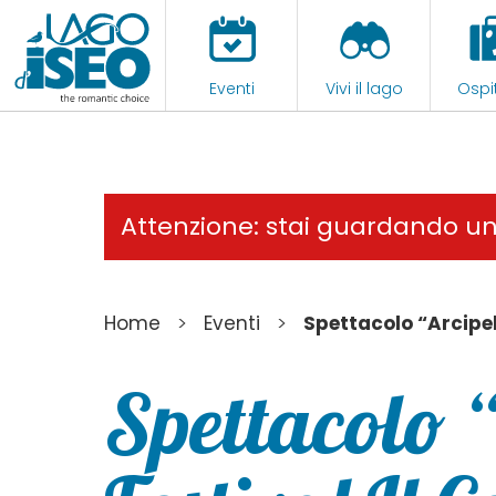
Eventi
Vivi il lago
Ospit
Attenzione: stai guardando u
>
>
Home
Eventi
Spettacolo “Arcipel
Spettacolo 