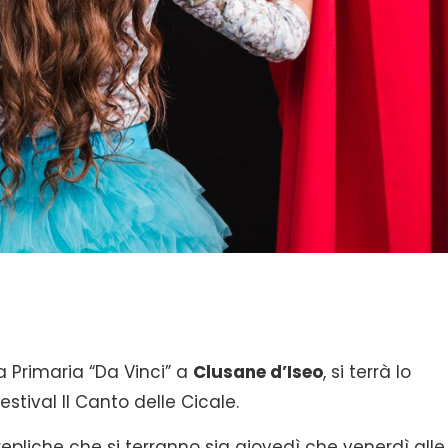
a Primaria “Da Vinci” a
Clusane d’Iseo
, si terrà lo
estival Il Canto delle Cicale.
epliche che si terranno sia giovedì che venerdì alle