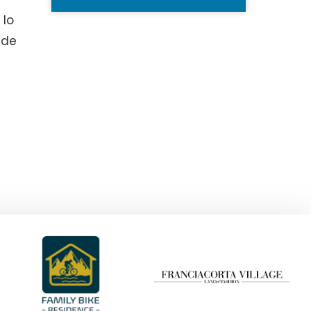
 lo
ide