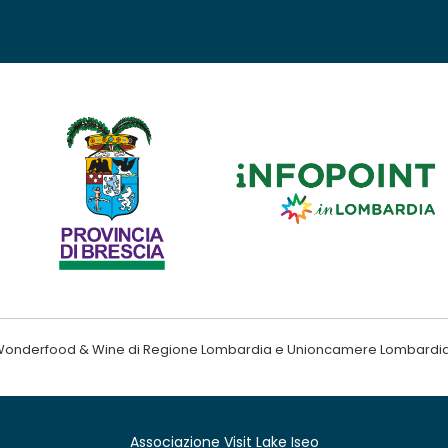
ndo Wonderfood & Wine di Regione Lombardia e Unioncamere Lombardi
Associazione Visit Lake Iseo