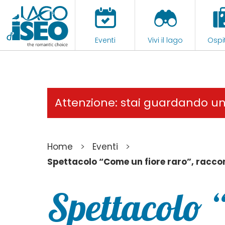
Eventi
Vivi il lago
Ospit
Attenzione: stai guardando u
>
>
Home
Eventi
Spettacolo “Come un fiore raro”, raccon
Spettacolo 