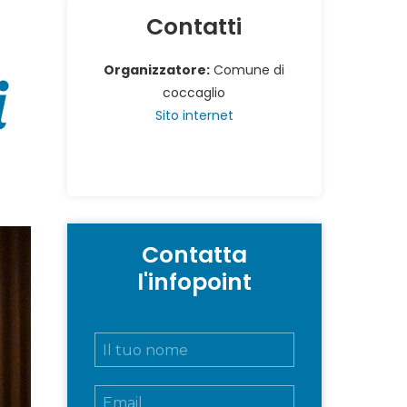
Contatti
i
Organizzatore:
Comune di
coccaglio
Sito internet
Contatta
l'infopoint
N
o
m
E
e