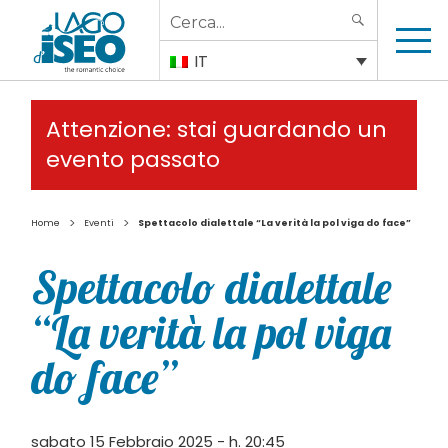
Search
SEARCH
for:
IT
Attenzione: stai guardando un
evento passato
>
>
Home
Eventi
Spettacolo dialettale “La verità la pol viga do face”
Spettacolo dialettale
“La verità la pol viga
do face”
sabato 15 Febbraio 2025 - h. 20:45