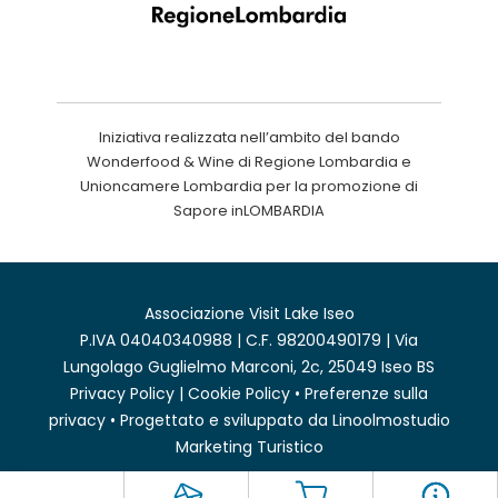
Iniziativa realizzata nell’ambito del bando
Wonderfood & Wine di Regione Lombardia e
Unioncamere Lombardia per la promozione di
Sapore inLOMBARDIA
Associazione Visit Lake Iseo
P.IVA 04040340988 | C.F. 98200490179 | Via
Lungolago Guglielmo Marconi, 2c, 25049 Iseo BS
Privacy Policy
|
Cookie Policy
•
Preferenze sulla
privacy
• Progettato e sviluppato da
Linoolmostudio
Marketing Turistico