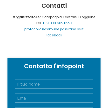
Contatti
Organizzatore:
Compagnia Teatrale il Loggione
Tel:
+39 030 685 0557
protocollo@comune.passirano.bs.it
Facebook
Contatta l'infopoint
N
o
m
E
e
m
e
a
c