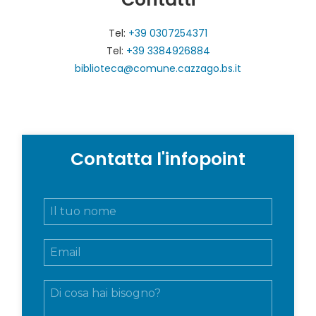
Tel:
+39 0307254371
Tel:
+39 3384926884
biblioteca@comune.cazzago.bs.it
Contatta l'infopoint
N
o
m
E
e
m
e
a
c
M
i
o
e
l
g
s
*