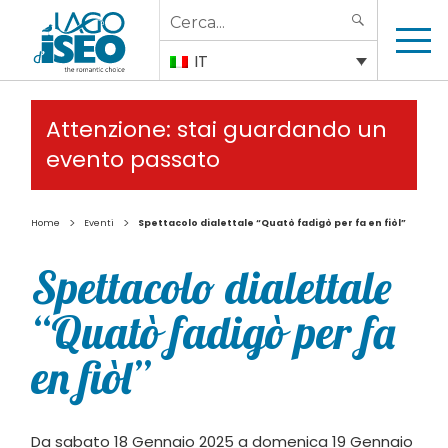
Search
SEARCH
for:
IT
Attenzione: stai guardando un
evento passato
>
>
Home
Eventi
Spettacolo dialettale “Quatò fadigò per fa en fiòl”
Spettacolo dialettale
“Quatò fadigò per fa
en fiòl”
Da sabato 18 Gennaio 2025 a domenica 19 Gennaio