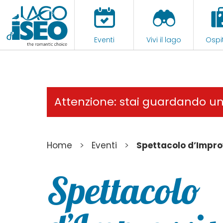
Eventi
Vivi il lago
Ospit
Attenzione: stai guardando u
>
>
Home
Eventi
Spettacolo d’Impro
Spettacolo