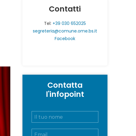
Contatti
Tel:
+39 030 652025
segreteria@comune.ome.bs.it
Facebook
Contatta
l'infopoint
N
o
m
E
e