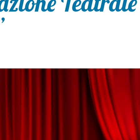
azione Teatrale
”