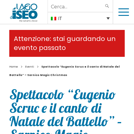
Search
SEARCH
for:
IT
Attenzione: stai guardando un
evento passato
>
>
Home
Eventi
Spettacolo “Eugenio Scruc e il canto di Natale del
Battello” – Sarnico Magic Christmas
Spettacolo “Eugenio
Scruc e il canto di
Natale del Battello” –