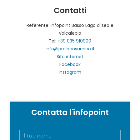
Contatti
Referente: Infopoint Basso Lago d'Iseo e
Valcalepio
Tel:
+39 035 910900
info@prolocosarnico.it
Sito internet
Facebook
Instagram
Contatta l'infopoint
N
o