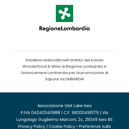
Iniziativa realizzata nell’ambito del bando
Wonderfood & Wine di Regione Lombardia e
Unioncamere Lombardia per la promozione di
Sapore inLOMBARDIA
Associazione Visit Lake Iseo
P.IVA 04040340988 | C.F. 98200490179 | Via
Lungolago Guglielmo Marconi, 2c, 25049 Iseo BS
Privacy Policy
|
Cookie Policy
•
Preferenze sulla