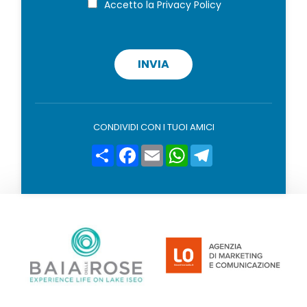
i
Accetto la
Privacy Policy
r
o
i
v
a
c
INVIA
y
p
o
l
i
CONDIVIDI CON I TUOI AMICI
c
y
Condividi
Facebook
Email
WhatsApp
Telegram
*