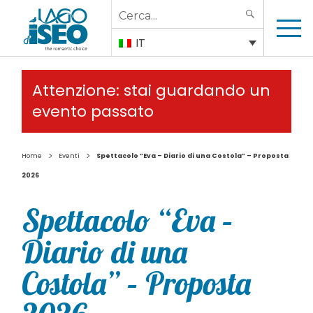
Search
SEARCH
for:
IT
Attenzione: stai guardando un
evento passato
>
>
Home
Eventi
Spettacolo “Eva – Diario di una Costola” – Proposta
2026
Spettacolo “Eva –
Diario di una
Costola” – Proposta