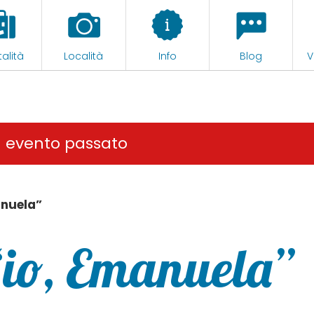
alità
Località
Info
Blog
V
n evento passato
anuela”
“io, Emanuela”