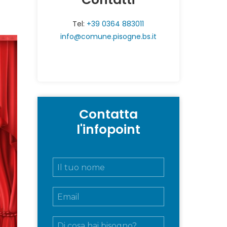
Tel:
+39 0364 883011
info@comune.pisogne.bs.it
Contatta
l'infopoint
N
o
m
E
e
m
e
a
c
M
i
o