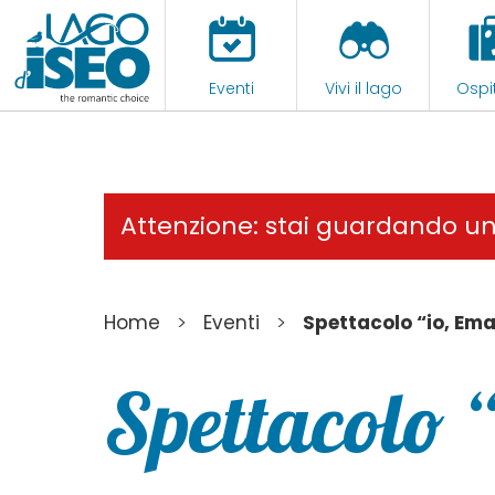
Eventi
Vivi il lago
Ospit
Attenzione: stai guardando u
>
>
Home
Eventi
Spettacolo “io, Em
Spettacolo 