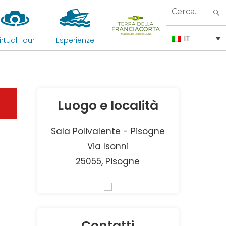
Search
for:
IT
irtual Tour
Esperienze
Luogo e località
Sala Polivalente - Pisogne
Via Isonni
25055, Pisogne
Contatti