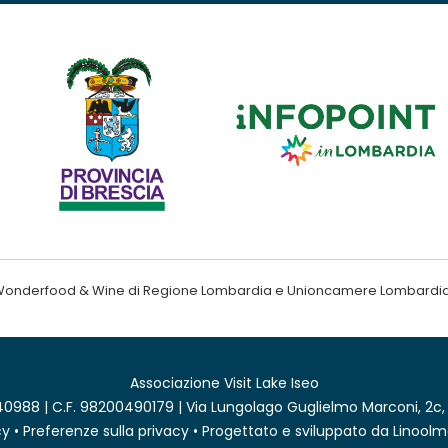
ndo Wonderfood & Wine di Regione Lombardia e Unioncamere Lombardi
Associazione Visit Lake Iseo
0988 | C.F. 98200490179 | Via Lungolago Guglielmo Marconi, 2c,
cy
•
Preferenze sulla privacy
• Progettato e sviluppato da
Linoolm