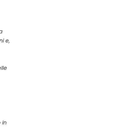
a
i e,
lle
 in