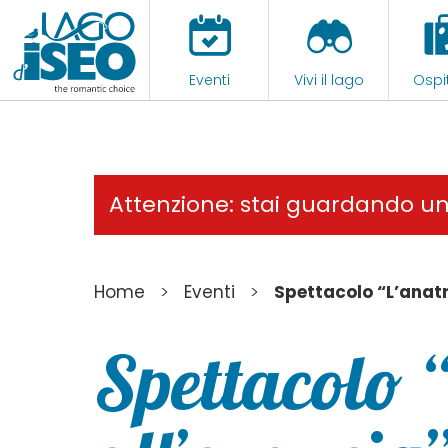
Eventi
Vivi il lago
Ospit
Attenzione: stai guardando u
>
>
Home
Eventi
Spettacolo “L’anatr
Spettacolo 