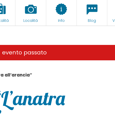
alità
Località
Info
Blog
V
n evento passato
a all’arancia”
“L’anatra