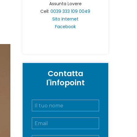
Assunta Lovere
Cell:
0039 333 109 0049
Sito internet
Facebook
Contatta
l'infopoint
N
o
m
E
e
m
e
a
c