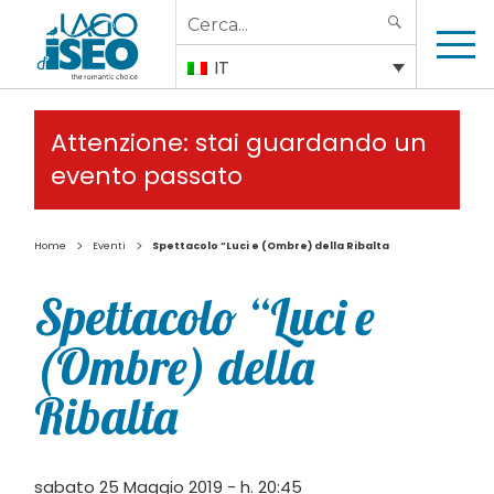
Search
SEARCH
for:
IT
Attenzione: stai guardando un
evento passato
>
>
Home
Eventi
Spettacolo “Luci e (Ombre) della Ribalta
Spettacolo “Luci e
(Ombre) della
Ribalta
sabato 25 Maggio 2019 - h. 20:45