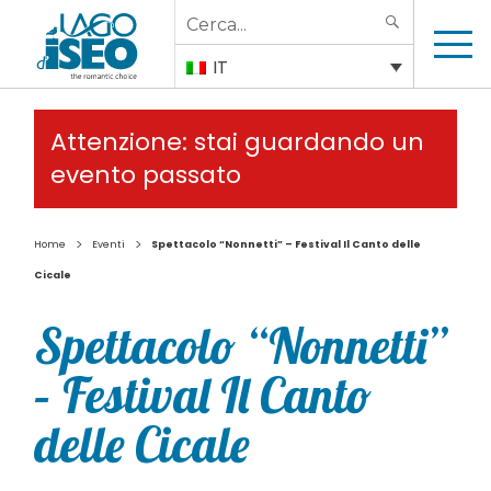
Search
SEARCH
for:
IT
Attenzione: stai guardando un
evento passato
>
>
Home
Eventi
Spettacolo “Nonnetti” – Festival Il Canto delle
Cicale
Spettacolo “Nonnetti”
– Festival Il Canto
delle Cicale