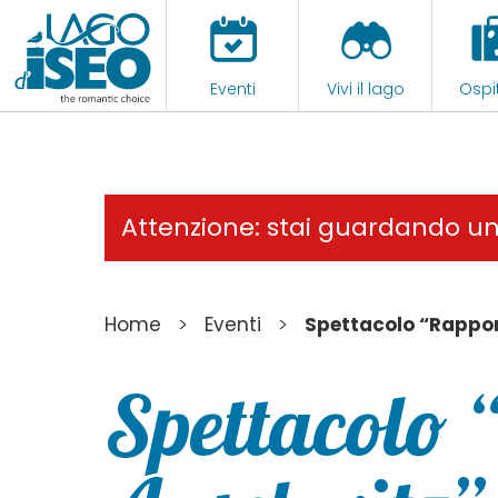
Eventi
Vivi il lago
Ospit
Attenzione: stai guardando u
>
>
Home
Eventi
Spettacolo “Rappo
Spettacolo 