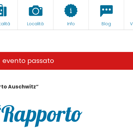
alità
Località
Info
Blog
V
n evento passato
rto Auschwitz”
“Rapporto