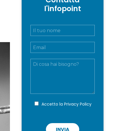
l'infopoint
N
o
m
E
e
m
e
a
c
M
i
o
e
l
g
s
*
n
s
o
a
m
g
e
g
*
i
P
Accetto la
Privacy Policy
r
o
i
v
a
c
INVIA