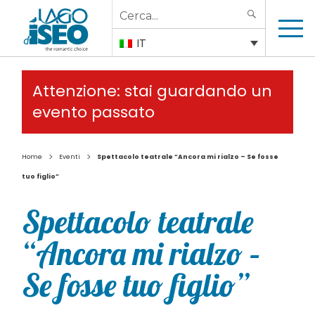
Search
SEARCH
for:
IT
Attenzione: stai guardando un
evento passato
>
>
Home
Eventi
Spettacolo teatrale “Ancora mi rialzo – Se fosse
tuo figlio”
Spettacolo teatrale
“Ancora mi rialzo –
Se fosse tuo figlio”