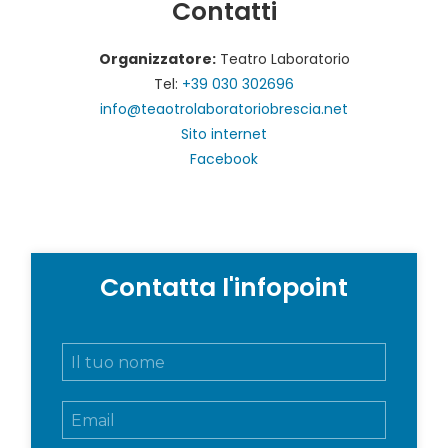
Contatti
Organizzatore:
Teatro Laboratorio
Tel:
+39 030 302696
info@teaotrolaboratoriobrescia.net
Sito internet
Facebook
Contatta l'infopoint
N
o
m
E
e
m
e