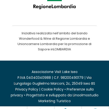
Iniziativa realizzata nell’ambito del bando
Wonderfood & Wine di Regione Lombardia e
Unioncamere Lombardia per la promozione di
Sapore inLOMBARDIA
Associazione Visit Lake Iseo
P.IVA 04040340988 | C.F. 98200490179 | Via
Lungolago Guglielmo Marconi, 2c, 25049 Iseo BS
Privacy Policy
|
Cookie Policy
•
Preferenze sulla
privacy
• Progettato e sviluppato da
Linoolmostudio
Marketing Turistico