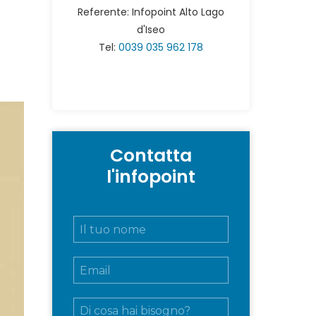
Referente: Infopoint Alto Lago
d'Iseo
Tel:
0039 035 962 178
Contatta
l'infopoint
N
o
m
E
e
m
e
a
c
M
i
o