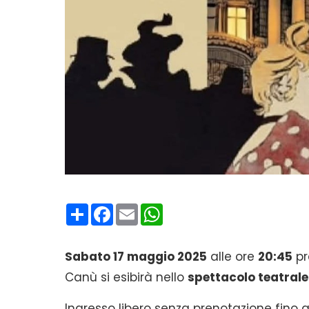
Condividi
Facebook
Email
WhatsApp
Sabato 17 maggio 2025
alle ore
20:45
pr
Canù si esibirà nello
spettacolo teatrale
Ingresso libero senza prenotazione fino 