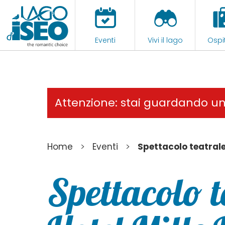
Eventi
Vivi il lago
Ospit
Attenzione: stai guardando u
>
>
Home
Eventi
Spettacolo teatrale
Spettacolo 