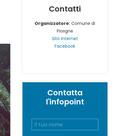
Contatti
Organizzatore:
Comune di
Piosgne
Sito internet
Facebook
Contatta
l'infopoint
N
o
m