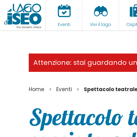
Eventi
Vivi il lago
Ospit
Attenzione: stai guardando u
>
>
Home
Eventi
Spettacolo teatrale
Spettacolo t