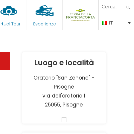
Search
for:
IT
irtual Tour
Esperienze
Luogo e località
Oratorio "San Zenone" -
Pisogne
via dell'oratorio 1
25055, Pisogne