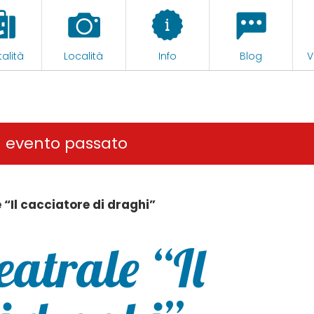
alità
Località
Info
Blog
V
n evento passato
 “Il cacciatore di draghi”
eatrale “Il