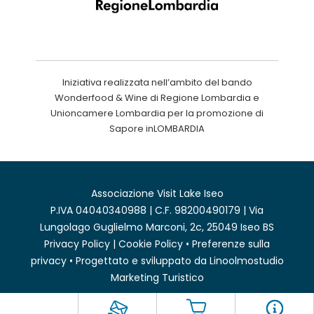
Iniziativa realizzata nell’ambito del bando
Wonderfood & Wine di Regione Lombardia e
Unioncamere Lombardia per la promozione di
Sapore inLOMBARDIA
Associazione Visit Lake Iseo
P.IVA 04040340988 | C.F. 98200490179 | Via
Lungolago Guglielmo Marconi, 2c, 25049 Iseo BS
Privacy Policy
|
Cookie Policy
•
Preferenze sulla
privacy
• Progettato e sviluppato da
Linoolmostudio
Marketing Turistico