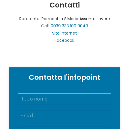
Contatti
Referente: Parrocchia S.Maria Assunta Lovere
Cell:
0039 333 109 0049
Sito internet
Facebook
Contatta l'infopoint
N
o
m
E
e
m
e
a
c