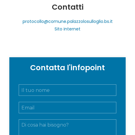
Contatti
protocollo@comune.palazzolosulloglio.bs.it
Sito internet
Contatta l'infopoint
N
o
m
E
e
m
e
a
c
M
i
o
e
l
g
s
*