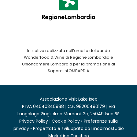
Iniziativa realizzata nell’ambito del bando
Wonderfood & Wine di Regione Lombardia e
Unioncamere Lombardia per la promozione di
Sapore inLOMBARDIA
Associazione Visit Lake Iseo
P.IVA 04040340988 | C.F. 98200490179 | Via
Lungolago Guglielmo Marconi, 2c, 25049 Iseo BS
Privacy Policy
|
Cookie Policy
•
Preferenze sulla
privacy
• Progettato e sviluppato da
Linoolmostudio
Marketing Turistico