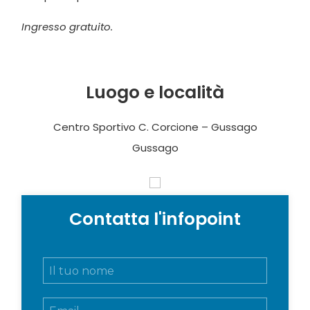
Ingresso gratuito.
Luogo e località
Centro Sportivo C. Corcione – Gussago
Gussago
Contatta l'infopoint
N
o
m
E
e