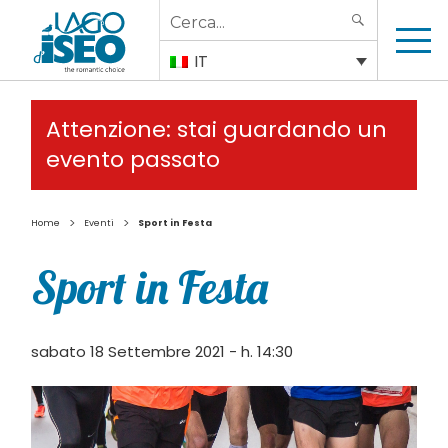
Search
SEARCH
for:
IT
Attenzione: stai guardando un
evento passato
>
>
Home
Eventi
Sport in Festa
Sport in Festa
sabato 18 Settembre 2021 - h. 14:30