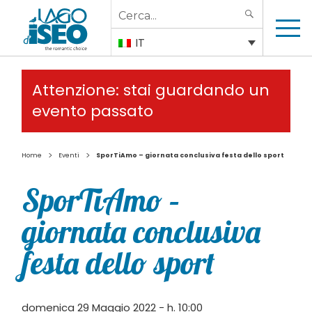
Search
SEARCH
for:
IT
Attenzione: stai guardando un
evento passato
>
>
Home
Eventi
SporTiAmo – giornata conclusiva festa dello sport
SporTiAmo –
giornata conclusiva
festa dello sport
domenica 29 Maggio 2022 - h. 10:00