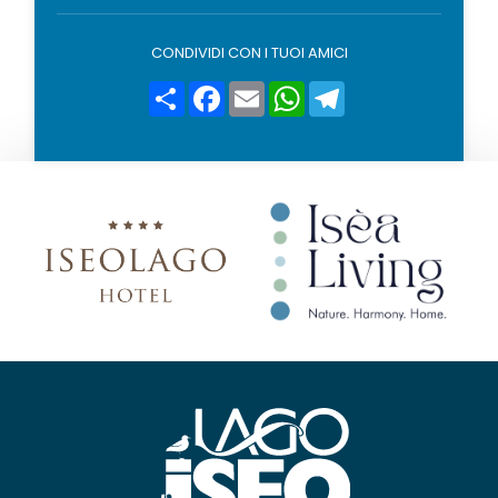
o
l
i
CONDIVIDI CON I TUOI AMICI
c
y
Condividi
Facebook
Email
WhatsApp
Telegram
*