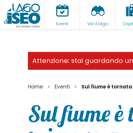
Eventi
Vivi il lago
Ospit
Attenzione: stai guardando u
>
>
Home
Eventi
Sul fiume è tornata
Sul fiume è 