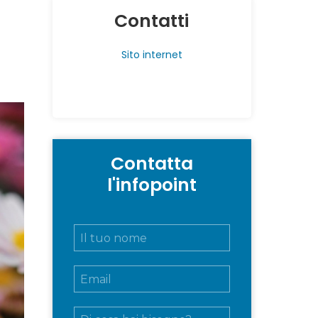
Contatti
Sito internet
Contatta
l'infopoint
N
o
m
E
e
m
e
a
c
M
i
o