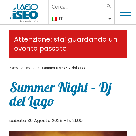
Search
SEARCH
for:
IT
Attenzione: stai guardando un
evento passato
>
>
Home
Eventi
Summer Night – Dj del Lago
Summer Night – Dj
del Lago
sabato 30 Agosto 2025 - h. 21:00